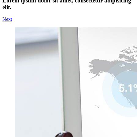
Lorem ipsum dolor sit amet, consectetur adipisicing
elit.
Next
View
Larger
Image